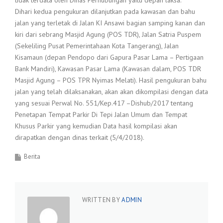
tidak terdata oleh Dinas Perhubungan yaitu depan laksa.
Dihari kedua pengukuran dilanjutkan pada kawasan dan bahu
jalan yang terletak di Jalan KI Ansawi bagian samping kanan dan
kiri dari sebrang Masjid Agung (POS TDR), Jalan Satria Puspem
(Sekeliling Pusat Pemerintahaan Kota Tangerang), Jalan
Kisamaun (depan Pendopo dari Gapura Pasar Lama – Pertigaan
Bank Mandiri), Kawasan Pasar Lama (Kawasan dalam, POS TDR
Masjid Agung – POS TPR Nyimas Melati). Hasil pengukuran bahu
jalan yang telah dilaksanakan, akan akan dikompilasi dengan data
yang sesuai Perwal No. 551/Kep.417 –Dishub/2017 tentang
Penetapan Tempat Parkir Di Tepi Jalan Umum dan Tempat
Khusus Parkir yang kemudian Data hasil kompilasi akan
dirapatkan dengan dinas terkait (5/4/2018).
Berita
WRITTEN BY
ADMIN