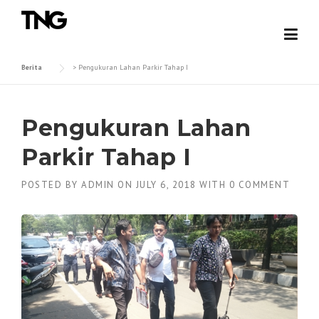
Skip
to
content
Berita
>
Pengukuran Lahan Parkir Tahap I
Pengukuran Lahan
Parkir Tahap I
POSTED BY
ADMIN
ON
JULY 6, 2018
WITH
0 COMMENT