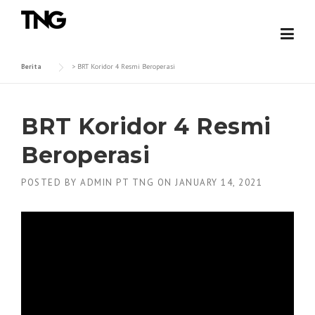
Skip
to
content
Berita
>
BRT Koridor 4 Resmi Beroperasi
BRT Koridor 4 Resmi
Beroperasi
POSTED BY
ADMIN PT TNG
ON
JANUARY 14, 2021