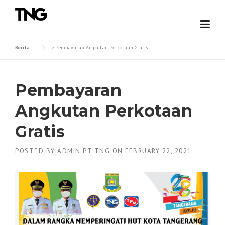
Skip
to
content
Berita
>
Pembayaran Angkutan Perkotaan Gratis
Pembayaran
Angkutan Perkotaan
Gratis
POSTED BY
ADMIN PT TNG
ON
FEBRUARY 22, 2021