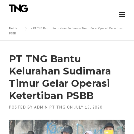
Skip
to
content
Berita
>
PT TNG Bantu Kelurahan Sudimara Timur Gelar Operasi Ketertiban
PSBB
PT TNG Bantu
Kelurahan Sudimara
Timur Gelar Operasi
Ketertiban PSBB
POSTED BY
ADMIN PT TNG
ON
JULY 15, 2020