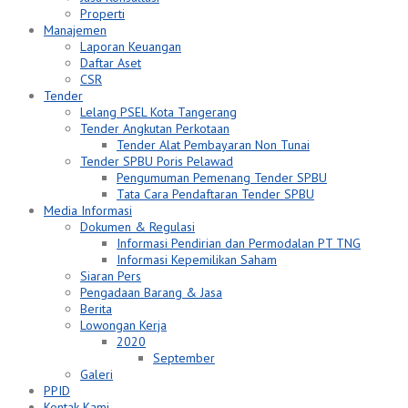
Properti
Manajemen
Laporan Keuangan
Daftar Aset
CSR
Tender
Lelang PSEL Kota Tangerang
Tender Angkutan Perkotaan
Tender Alat Pembayaran Non Tunai
Tender SPBU Poris Pelawad
Pengumuman Pemenang Tender SPBU
Tata Cara Pendaftaran Tender SPBU
Media Informasi
Dokumen & Regulasi
Informasi Pendirian dan Permodalan PT TNG
Informasi Kepemilikan Saham
Siaran Pers
Pengadaan Barang & Jasa
Berita
Lowongan Kerja
2020
September
Galeri
PPID
Kontak Kami