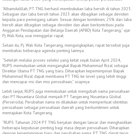
“Alhamdulillah, PT TNG berhasil membukukan laba bersih di tahun 2023.
Sebagian dari laba bersih tahun 2023 akan dibagikan sebagai deviden
kepada para pemegang saham. Sesuai dengan komitmen, 25% dari laba
bersih akan dibagikan sebagai deviden dan akan berkontribusi pada
Anggaran Pendapatan dan Belanja Daerah (APBD) Kota Tangerang,” ujar
Pj Wali Kota, usai menggelar rapat.
Selain itu, Pj. Wali Kota Tangerang, mengungkapkan, rapat tersebut juga
membahas beberapa agenda penting lainnya.
“Setelah melalui proses seleksi yang ketat sejak bulan April 2024,
RUPS memutuskan untuk mengangkat Bapak Muhammad Rizal sebagai
Direktur Utama PT TNG yang baru. Diharapkan kepemimpinan Bapak
Muhammad Rizal dapat membawa PT TNG ke level yang lebih tinggi
dan mencapai visi dan misi perusahaan,” ucapnya.
Lebih lanjut, RUPS juga memutuskan untuk mengubah nama perusahaan
dari PT Nusantara Global menjadi PT Tangerang Nusantara Global
(Perseroda). Perubahan nama ini dilakukan untuk memperkuat identitas
perusahaan sebagai perusahaan daerah yang berkomitmen untuk
memajukan Kota Tangerang.
“RUPS Tahunan 2024 PT TNG berjalan dengan lancar dan menghasilkan
beberapa keputusan penting bagi masa depan perusahaan. Diharapkan
dengan kepemimpinan baru dan perubahan nama, PT TNG dapat terus